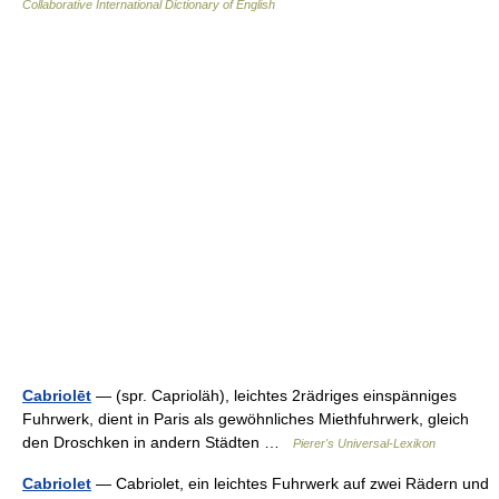
Collaborative International Dictionary of English
Cabriolēt
— (spr. Caprioläh), leichtes 2rädriges einspänniges
Fuhrwerk, dient in Paris als gewöhnliches Miethfuhrwerk, gleich
den Droschken in andern Städten …
Pierer's Universal-Lexikon
Cabriolet
— Cabriolet, ein leichtes Fuhrwerk auf zwei Rädern und