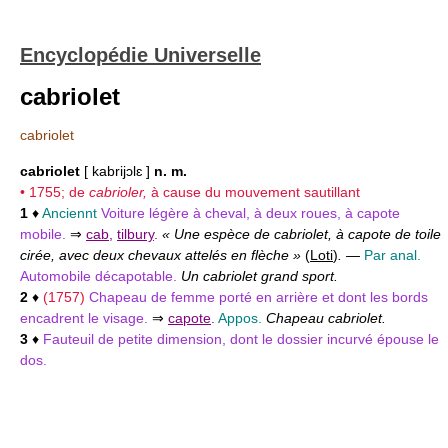
Encyclopédie Universelle
cabriolet
cabriolet
cabriolet
[ kabrijɔlɛ ]
n. m.
• 1755; de
cabrioler,
à cause du mouvement sautillant
1
♦
Anciennt
Voiture légère à cheval, à deux roues, à capote
mobile.
⇒
cab
,
tilbury
.
« Une espèce de cabriolet, à capote de toile
cirée, avec deux chevaux attelés en flèche »
(
Loti
)
.
—
Par anal.
Automobile décapotable.
Un cabriolet grand sport.
2
♦
(1757)
Chapeau de femme porté en arrière et dont les bords
encadrent le visage.
⇒
capote
.
Appos.
Chapeau cabriolet.
3
♦
Fauteuil de petite dimension, dont le dossier incurvé épouse le
dos.