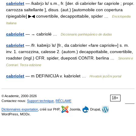
cabriolet
— /kabrjɔ lɛ/ s.m., fr. [der. di cabrioler far capriole ; propr.
carrozza saltellante ], disus. (aut.) [automobile con copertura
ripiegabile] ▶◀ convertibile, decappottabile, spider …
Enciclopedia
Italiana
cabriolet
— → cabriolé …
Diccionario panhispánico de dudas
cabriolet
— /fr. kabʀijɔˈlɛ/ [fr., da cabrioler «fare capriole»] s. m.
inv. 1. carrozzina, calesse 2. (autom.) decappottabile, convertibile,
roadster (ingl.) CFR. spider, dueposti CONTR. berlina …
Sinonimi e
Contrari. Terza edizione
cabriolet
— m DEFINICIJA v. kabriolet …
Hrvatski jezični portal
© Academic, 2000-2026
18+
Contactez-nous:
Support technique
,
RÉCLAME
Dictionnaires exportation
, créé sur PHP,
Joomla,
Drupal,
WordPress, MODx.