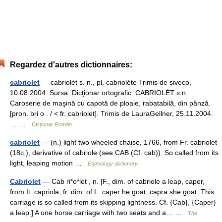
Regardez d'autres dictionnaires:
cabriolet
— cabriolét s. n., pl. cabrioléte Trimis de siveco,
10.08.2004. Sursa: Dicţionar ortografic CABRIOLÉT s.n.
Caroserie de maşină cu capotă de ploaie, rabatabilă, din pânză.
[pron. bri o . / < fr. cabriolet]. Trimis de LauraGellner, 25.11.2004.
… …
Dicționar Român
cabriolet
— (n.) light two wheeled chaise, 1766, from Fr. cabriolet
(18c.), derivative of cabriole (see CAB (Cf. cab)). So called from its
light, leaping motion …
Etymology dictionary
Cabriolet
— Cab ri*o*let , n. [F., dim. of cabriole a leap, caper,
from It. capriola, fr. dim. of L. caper he goat, capra she goat. This
carriage is so called from its skipping lightness. Cf. {Cab}, {Caper}
a leap.] A one horse carriage with two seats and a… …
The