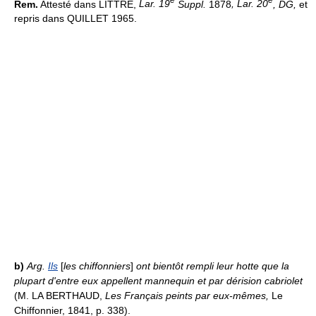
e
e
Rem.
Attesté dans LITTRÉ,
Lar. 19
Suppl.
1878
, Lar. 20
, DG,
et
repris dans QUILLET 1965.
b)
Arg.
Ils
[
les chiffonniers
]
ont bientôt rempli leur hotte que la
plupart d'entre eux appellent mannequin et par dérision cabriolet
(M. LA BERTHAUD,
Les Français peints par eux-mêmes,
Le
Chiffonnier, 1841, p. 338).