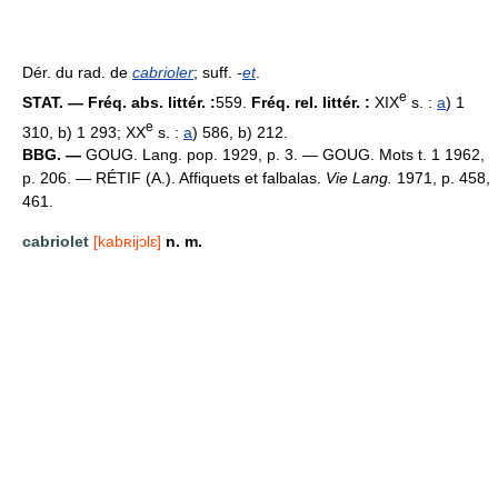
Dér. du rad. de
cabrioler
; suff.
-
et
.
e
STAT. — Fréq. abs. littér. :
559.
Fréq. rel. littér. :
XIX
s. :
a
) 1
e
310, b) 1 293; XX
s. :
a
) 586, b) 212.
BBG. —
GOUG. Lang. pop. 1929, p. 3. — GOUG. Mots t. 1 1962,
p. 206. — RÉTIF (A.). Affiquets et falbalas.
Vie Lang.
1971, p. 458,
461.
cabriolet
[kabʀijɔlɛ]
n. m.