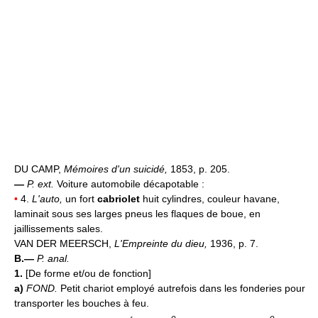
DU CAMP,
Mémoires d'un suicidé,
1853, p. 205.
—
P. ext.
Voiture automobile décapotable :
•
4.
L'auto,
un fort
cabriolet
huit cylindres, couleur havane,
laminait sous ses larges pneus les flaques de boue, en
jaillissements sales.
VAN DER MEERSCH,
L'Empreinte du dieu,
1936, p. 7.
B.—
P. anal.
1.
[De forme et/ou de fonction]
a)
FOND.
Petit chariot employé autrefois dans les fonderies pour
transporter les bouches à feu.