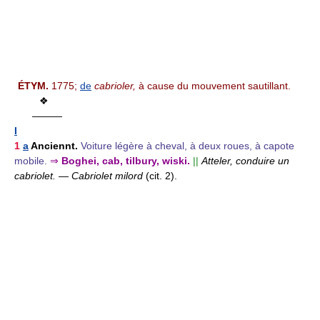
ÉTYM.
1775;
de
cabrioler,
à cause du mouvement sautillant.
❖
———
I
1
a
Anciennt.
Voiture légère à cheval, à deux roues, à capote
mobile.
⇒
Boghei, cab, tilbury, wiski.
||
Atteler, conduire un
cabriolet.
—
Cabriolet milord
(cit. 2).