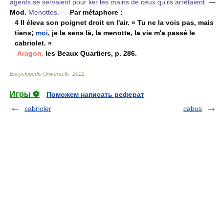
agents se servaient pour lier les mains de ceux qu'ils arrêtaient.
—
Mod.
Menottes.
—
Par métaphore :
4
Il éleva son poignet droit en l'air. « Tu ne la vois pas, mais
tiens;
moi
, je la sens là, la menotte, la vie m'a passé le
cabriolet. »
Aragon,
les Beaux Quartiers, p. 286.
Encyclopédie Universelle
.
2012
.
Игры ⚽
Поможем написать реферат
cabrioler
cabus