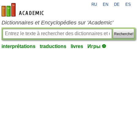
RU
EN
DE
ES
fr-academic.com
Dictionnaires et Encyclopédies sur 'Academic'
Recherche!
interprétations
traductions
livres
Игры ⚽