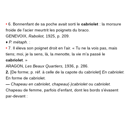
•
6. Bonnenfant de sa poche avait sorti le
cabriolet
: la morsure
froide de l'acier meurtrit les poignets du braco.
GENEVOIX,
Raboliot,
1925, p. 209.
♦
P. métaph.
:
•
7. Il éleva son poignet droit en l'air. « Tu ne la vois pas, mais
tiens; moi, je la sens, là, la
menotte,
la vie m'a passé le
cabriolet
. »
ARAGON,
Les Beaux Quartiers,
1936, p. 286.
2.
[De forme; p. réf. à celle de la capote du cabriolet]
En cabriolet.
En forme de cabriolet.
—
Chapeau en cabriolet, chapeau(-)cabriolet
ou
cabriolet.
Chapeau de femme, parfois d'enfant, dont les bords s'évasent
par-devant :