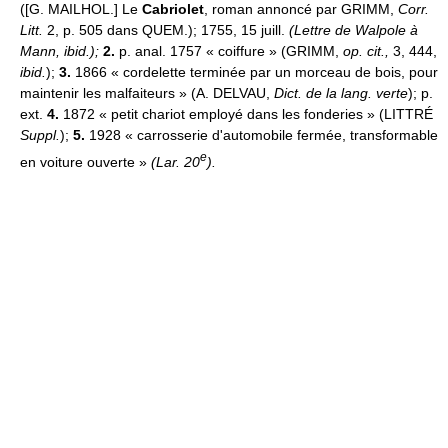
([G. MAILHOL.] Le
Cabriolet
, roman annoncé par GRIMM,
Corr.
Litt.
2, p. 505 dans QUEM.); 1755, 15 juill.
(Lettre de Walpole à
Mann, ibid.);
2.
p. anal. 1757 « coiffure » (GRIMM,
op. cit.,
3, 444,
ibid.
);
3.
1866 « cordelette terminée par un morceau de bois, pour
maintenir les malfaiteurs » (A. DELVAU,
Dict. de la lang. verte
); p.
ext.
4.
1872 « petit chariot employé dans les fonderies » (LITTRÉ
Suppl.
);
5.
1928 « carrosserie d'automobile fermée, transformable
e
en voiture ouverte »
(Lar. 20
).