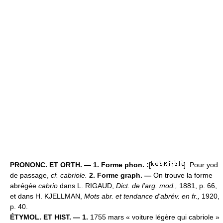
PRONONC. ET ORTH. — 1. Forme phon. :
[
]. Pour yod
de passage,
cf. cabriole.
2. Forme graph. —
On trouve la forme
abrégée
cabrio
dans L. RIGAUD,
Dict. de l'arg. mod.,
1881, p. 66,
et dans H. KJELLMAN,
Mots abr. et tendance d'abrév. en fr.,
1920,
p. 40.
ÉTYMOL. ET HIST. — 1.
1755 mars « voiture légère qui cabriole »